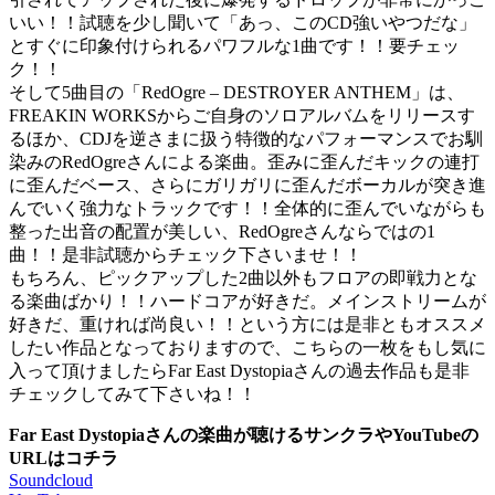
いい！！試聴を少し聞いて「あっ、このCD強いやつだな」
とすぐに印象付けられるパワフルな1曲です！！要チェッ
ク！！
そして5曲目の「RedOgre – DESTROYER ANTHEM」は、
FREAKIN WORKSからご自身のソロアルバムをリリースす
るほか、CDJを逆さまに扱う特徴的なパフォーマンスでお馴
染みのRedOgreさんによる楽曲。歪みに歪んだキックの連打
に歪んだベース、さらにガリガリに歪んだボーカルが突き進
んでいく強力なトラックです！！全体的に歪んでいながらも
整った出音の配置が美しい、RedOgreさんならではの1
曲！！是非試聴からチェック下さいませ！！
もちろん、ピックアップした2曲以外もフロアの即戦力とな
る楽曲ばかり！！ハードコアが好きだ。メインストリームが
好きだ、重ければ尚良い！！という方には是非ともオススメ
したい作品となっておりますので、こちらの一枚をもし気に
入って頂けましたらFar East Dystopiaさんの過去作品も是非
チェックしてみて下さいね！！
Far East Dystopiaさんの楽曲が聴けるサンクラやYouTubeの
URLはコチラ
Soundcloud