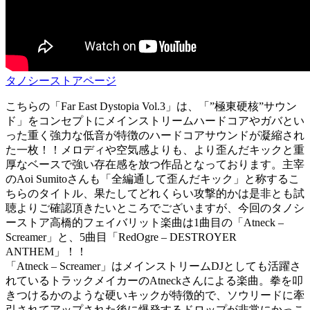
タノシーストアページ
こちらの「Far East Dystopia Vol.3」は、「”極東硬核”サウン
ド」をコンセプトにメインストリームハードコアやガバとい
った重く強力な低音が特徴のハードコアサウンドが凝縮され
た一枚！！メロディや空気感よりも、より歪んだキックと重
厚なベースで強い存在感を放つ作品となっております。主宰
のAoi Sumitoさんも「全編通して歪んだキック」と称するこ
ちらのタイトル、果たしてどれくらい攻撃的かは是非とも試
聴よりご確認頂きたいところでございますが、今回のタノシ
ーストア高橋的フェイバリット楽曲は1曲目の「Atneck –
Screamer」と、5曲目「RedOgre – DESTROYER
ANTHEM」！！
「Atneck – Screamer」はメインストリームDJとしても活躍さ
れているトラックメイカーのAtneckさんによる楽曲。拳を叩
きつけるかのような硬いキックが特徴的で、ソウリードに牽
引されてアップされた後に爆発するドロップが非常にかっこ