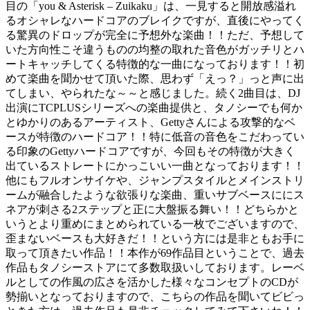
目の「you & Asterisk – Zuikaku」は、一見すると開放感溢れ
るオシャレなハードコアのブレイクですが、直後にやってく
る驚異のドロップが完全に予想外な楽曲！！ただ、予想して
いた方向性こそ違うものの均整の取れた音色がガッチリとハ
ートキャッチしてくる特徴的な一曲になっております！！初
めて楽曲を聞かせて頂いた際、思わず「えっ？」っと声に出
てしまい、やられたな～～と感じました。続く2曲目は、DJ
出演にTCPLUSシリーズへの楽曲提供と、タノシーでも何か
とゆかりのあるアーティスト、Gettyさんによる攻撃的なベ
ースが特徴のハードコア！！特に低音の音色をこだわってい
る印象のGettyハードコアですが、今回もその特徴が大きく
出ているストレートにかっこいい一曲となっております！！
他にもフルオンサイケや、ジャンプスタイルとメインストリ
ームが融合したような欲張りな楽曲、重いサブベースににス
ネアが刺さる2ステップと正に大盤振る舞い！！どちらかと
いうとより重めにまとめられている一枚でございますので、
歪まないベースも大好きだ！！という方には是非ともお手に
取って頂きたい作品！！本作が69作品目ということで、過去
作品もタノシーストアにて多数取扱いしております。レーベ
ルとしての作風の広さを活かした様々なコンセプトのCDが
勢揃いとなっておりますので、こちらの作品を聞いてビビっ